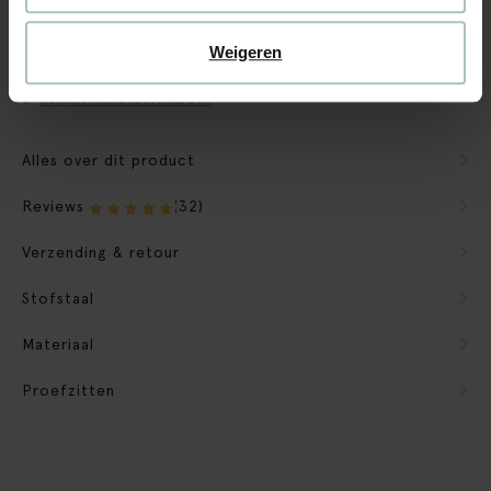
CBW garantie
We maken de bank gebruiksklaar
Weigeren
Verpakkingsmateriaal nemen we mee
Banken retourvoorwaarden
Alles over dit product
Reviews
(32)
Verzending & retour
Stofstaal
Materiaal
Proefzitten