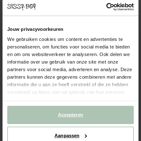
THE DUKE BANK 3-ZITS TAFT NAVY
2049.00
Donkerblauwe 3-zits bank uit The Duke serie van Sissy-Boy. The
Jouw privacyvoorkeuren
Duke bank is een compacte bank met een eigenzinnige
We gebruiken cookies om content en advertenties te
uitstraling. De metalen poten die doorlopen aan de zijkant geven
personaliseren, om functies voor social media te bieden
de bank een unieke touch. Het gebruik van echt don...
Lees meer
en om ons websiteverkeer te analyseren. Ook delen we
informatie over uw gebruik van onze site met onze
1
Model
:
3-zits (1x)
+ opties
partners voor social media, adverteren en analyse. Deze
partners kunnen deze gegevens combineren met andere
2
Stof
: Taft Navy 49
+ kleuropties
informatie die u aan ze heeft verstrekt of die ze hebben
verzameld op basis van uw gebruik van hun services.
3
Extra's
+ toevoegen
Levertijd: 8–12 weken
Accepteren
VOEG TOE AAN WINKELMAND
2049.00
€
Aanpassen