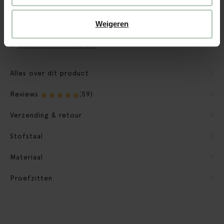
CBW garantie
We maken de bank gebruiksklaar
Weigeren
Verpakkingsmateriaal nemen we mee
Banken retourvoorwaarden
Alles over dit product
Reviews
(59)
Verzending & retour
Stofstaal
Materiaal
Proefzitten