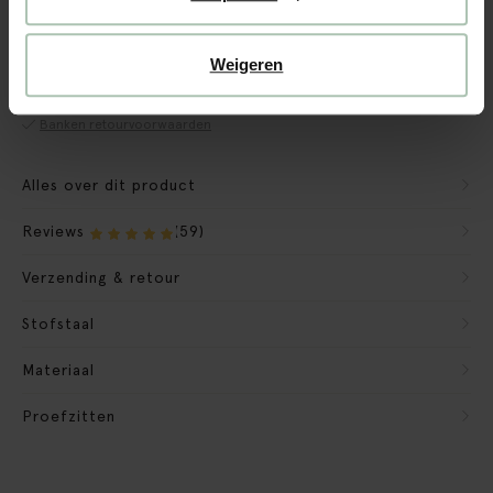
CBW garantie
We maken de bank gebruiksklaar
Weigeren
Verpakkingsmateriaal nemen we mee
Banken retourvoorwaarden
Alles over dit product
Reviews
(59)
Verzending & retour
Stofstaal
Materiaal
Proefzitten