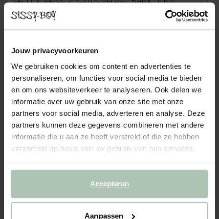
THE DUCHESS 2,5-ZITS VELVET BANK JUKE
OKERGEEL
1099.00
Jouw privacyvoorkeuren
2.5-zits bank uit The Duchess serie in een velvet uitvoering van
Sissy-Boy. De bank heeft dankzij het zachte, velvet materiaal een
We gebruiken cookies om content en advertenties te
luxe uitstraling en een comfortabele zitervaring. De bank wordt
personaliseren, om functies voor social media te bieden
enkel met de basiskussens (2 rug- e...
Lees meer
en om ons websiteverkeer te analyseren. Ook delen we
informatie over uw gebruik van onze site met onze
1
Model
:
2.5-zits (1x)
+ opties
partners voor social media, adverteren en analyse. Deze
partners kunnen deze gegevens combineren met andere
informatie die u aan ze heeft verstrekt of die ze hebben
2
Stof
: Juke Oker 132
+ kleuropties
verzameld op basis van uw gebruik van hun services.
3
Extra's
+ toevoegen
Accepteren
Levertijd: 10–14 weken
VOEG TOE AAN WINKELMAND
1099.00
€
Aanpassen