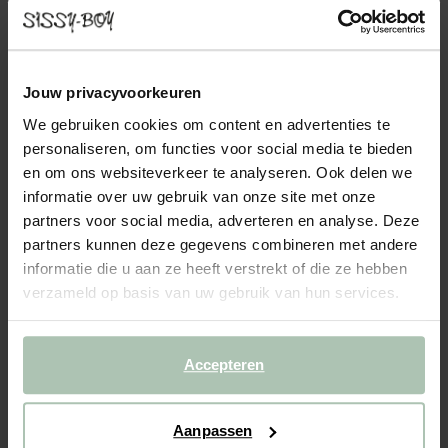
COUNTESS HOCKER ROYAL GOLD
449.00
De hocker uit de Countess serie van Sissy-Boy. De serie bestaat
Jouw privacyvoorkeuren
uit zeven modulaire onderdelen, zodat je de bank precies kunt
We gebruiken cookies om content en advertenties te
samenstellen naar jouw wensen en de ruimte die je hebt. Door de
personaliseren, om functies voor social media te bieden
lage zitting geeft de Countess bank je i...
Lees meer
en om ons websiteverkeer te analyseren. Ook delen we
informatie over uw gebruik van onze site met onze
1
Model
partners voor social media, adverteren en analyse. Deze
partners kunnen deze gegevens combineren met andere
2
Stof
: Royal Gold
+ kleuropties
informatie die u aan ze heeft verstrekt of die ze hebben
verzameld op basis van uw gebruik van hun services.
3
Extra's
:
Hocker (1)
+ toevoegen
Levertijd: 8–12 weken
Accepteren
VOEG TOE AAN WINKELMAND
449.00
€
Aanpassen