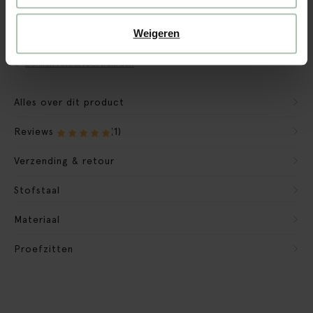
CBW garantie
We maken de bank gebruiksklaar
Weigeren
Verpakkingsmateriaal nemen we mee
Banken retourvoorwaarden
Alles over dit product
Reviews
(1)
Verzending & retour
Stofstaal
Materiaal
Proefzitten