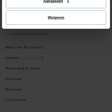
Aanpassen
CBW garantie
Weigeren
We maken de bank gebruiksklaar
Verpakkingsmateriaal nemen we mee
Banken retourvoorwaarden
Alles over dit product
Reviews
(1)
Verzending & retour
Stofstaal
Materiaal
Proefzitten