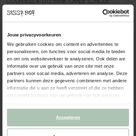
COUNTESS 4-ZITS BANK CHAISE LONGUE
LINKS OTTO LONGUE RECHTS ROYAL GOLD
2499.00
4-zits bank chaise longue links otto longue rechts uit de
Jouw privacyvoorkeuren
Countess serie van Sissy-Boy. De serie bestaat uit zeven
We gebruiken cookies om content en advertenties te
modulaire onderdelen, zodat je de bank precies kunt
personaliseren, om functies voor social media te bieden
samenstellen naar jouw wensen en de ruimte die je hebt. Door
de...
Lees meer
en om ons websiteverkeer te analyseren. Ook delen we
informatie over uw gebruik van onze site met onze
partners voor social media, adverteren en analyse. Deze
1
Model
:
4 zits chaise longue... (1x)
4 zits chaise longue... (1x)
+ opties
partners kunnen deze gegevens combineren met andere
informatie die u aan ze heeft verstrekt of die ze hebben
2
Stof
: Royal Gold
+ kleuropties
verzameld op basis van uw gebruik van hun services.
3
Extra's
+ toevoegen
Accepteren
Levertijd: 12–14 weken
VOEG TOE AAN WINKELMAND
4998.00
€