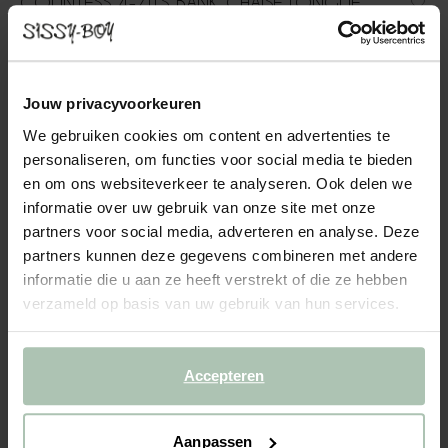
COUNTESS 4-ZITS BANK CHAISE LONGUE
LINKS ROYAL ARMY
2499.00
Jouw privacyvoorkeuren
4-zits chaise longue links uit de Countess serie van Sissy-Boy. De
serie bestaat uit zeven modulaire onderdelen, zodat je de bank
We gebruiken cookies om content en advertenties te
precies kunt samenstellen naar jouw wensen en de ruimte die je
personaliseren, om functies voor social media te bieden
hebt. Door de lage zitting geeft de C...
Lees meer
en om ons websiteverkeer te analyseren. Ook delen we
informatie over uw gebruik van onze site met onze
1
Model
:
4 zits chaise longue... (1x)
+ opties
partners voor social media, adverteren en analyse. Deze
partners kunnen deze gegevens combineren met andere
informatie die u aan ze heeft verstrekt of die ze hebben
2
Stof
: Royal Army
+ kleuropties
verzameld op basis van uw gebruik van hun services.
3
Extra's
+ toevoegen
Accepteren
Levertijd: 12–14 weken
VOEG TOE AAN WINKELMAND
2499.00
€
Aanpassen