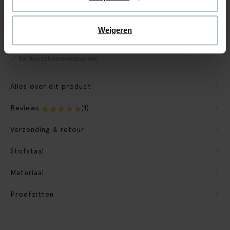
CBW garantie
We maken de bank gebruiksklaar
Weigeren
Verpakkingsmateriaal nemen we mee
Banken retourvoorwaarden
Alles over dit product
Reviews
(1)
Verzending & retour
Stofstaal
Materiaal
Proefzitten