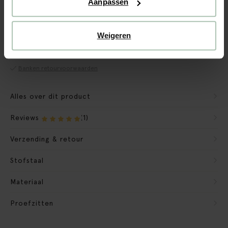
Aanpassen
CBW garantie
Weigeren
We maken de bank gebruiksklaar
Verpakkingsmateriaal nemen we mee
Banken retourvoorwaarden
Alles over dit product
Reviews
(1)
Verzending & retour
Stofstaal
Materiaal
Proefzitten