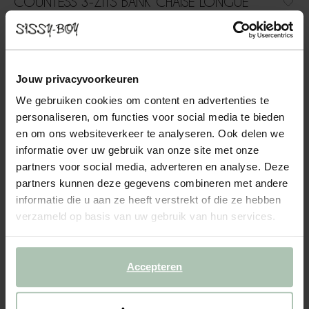
COUNTESS 3-ZITS BANK CHAISE LONGUE
LINKS OTTO LONGUE RECHTS ROYAL ARMY
1999.00
3-zits bank chaise longue links otto longue rechts uit de
Jouw privacyvoorkeuren
Countess serie van Sissy-Boy. De serie bestaat uit zeven
We gebruiken cookies om content en advertenties te
modulaire onderdelen, zodat je de bank precies kunt
personaliseren, om functies voor social media te bieden
samenstellen naar jouw wensen en de ruimte die je hebt. Door
de...
Lees meer
en om ons websiteverkeer te analyseren. Ook delen we
informatie over uw gebruik van onze site met onze
partners voor social media, adverteren en analyse. Deze
1
Model
:
3 zits chaise longue... (1x)
+ opties
partners kunnen deze gegevens combineren met andere
informatie die u aan ze heeft verstrekt of die ze hebben
2
Stof
: Royal Army
+ kleuropties
verzameld op basis van uw gebruik van hun services.
3
Extra's
+ toevoegen
Accepteren
Levertijd: 12–14 weken
VOEG TOE AAN WINKELMAND
1999.00
€