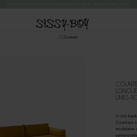
SALE TOT 50% + EXTRA 15% KASSAKORTING VANAF 2 FASHION SALE ITEMS*
Zoeken
COUNTES
LONGUE
LINKS R
3-zits bank
Countess se
modulaire 
samenstell