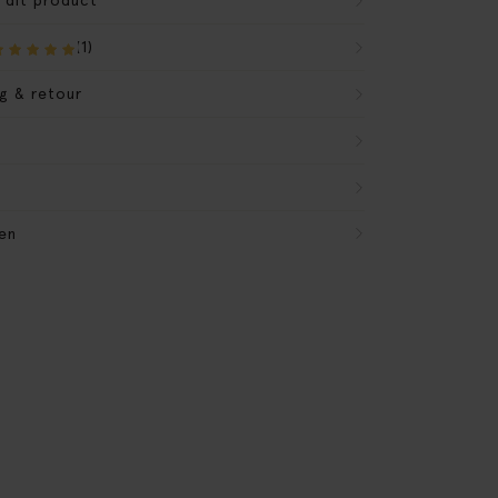
r dit product
(1)
g & retour
en