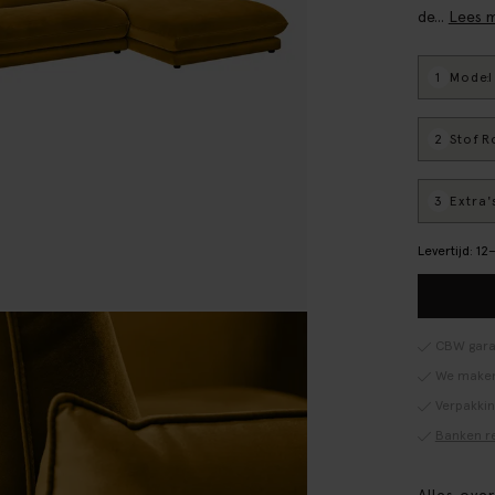
de...
Lees 
1
Model
:
2
Stof
: R
3
Extra'
Levertijd: 1
CBW gara
We maken
Verpakki
Banken r