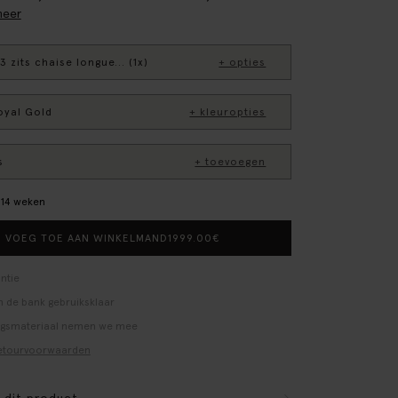
meer
3 zits chaise longue... (1x)
+ opties
oyal Gold
+ kleuropties
s
+ toevoegen
2–14 weken
1999.00
€
VOEG TOE AAN WINKELMAND
ntie
 de bank gebruiksklaar
ngsmateriaal nemen we mee
etourvoorwaarden