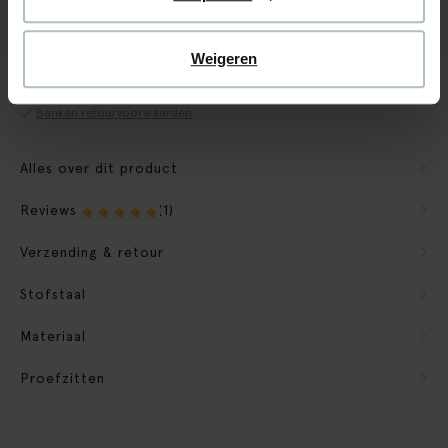
CBW garantie
We maken de bank gebruiksklaar
Weigeren
Verpakkingsmateriaal nemen we mee
Banken retourvoorwaarden
Alles over dit product
Reviews
(1)
Verzending & retour
Stofstaal
Materiaal
Proefzitten