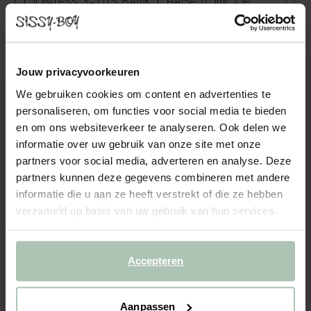
COUNTESS 3-ZITS BANK CHAISE LONGUE
LINKS ROYAL BLUSH
1999.00
Jouw privacyvoorkeuren
3-zits chaise longue links uit de Countess serie van Sissy-Boy. De
serie bestaat uit zeven modulaire onderdelen, zodat je de bank
We gebruiken cookies om content en advertenties te
precies kunt samenstellen naar jouw wensen en de ruimte die je
personaliseren, om functies voor social media te bieden
hebt. Door de lage zitting geeft de C...
Lees meer
en om ons websiteverkeer te analyseren. Ook delen we
informatie over uw gebruik van onze site met onze
1
Model
:
3 zits otto longue l... (1x)
3 zits otto longue l... (1x)
+ opties
partners voor social media, adverteren en analyse. Deze
partners kunnen deze gegevens combineren met andere
informatie die u aan ze heeft verstrekt of die ze hebben
2
Stof
: Royal Blush
+ kleuropties
verzameld op basis van uw gebruik van hun services.
3
Extra's
+ toevoegen
Accepteren
Levertijd: 8–12 weken
VOEG TOE AAN WINKELMAND
3798.00
€
Aanpassen