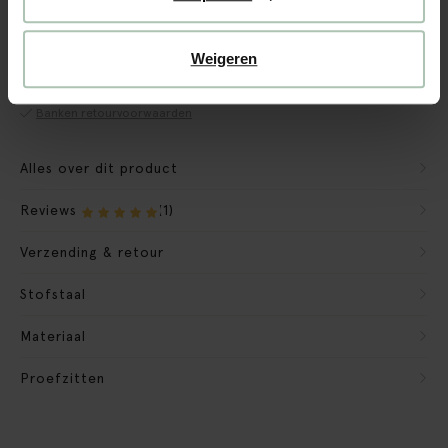
CBW garantie
We maken de bank gebruiksklaar
Weigeren
Verpakkingsmateriaal nemen we mee
Banken retourvoorwaarden
Alles over dit product
Reviews
(1)
Verzending & retour
Stofstaal
Materiaal
Proefzitten