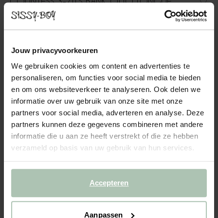
COUNTESS 3-ZITS BANK OTTO LONGUE
RECHTS ROYAL HUNTER
1799.00
Jouw privacyvoorkeuren
3-zits otto longue rechts uit de Countess serie van Sissy-Boy.
De serie bestaat uit zeven modulaire onderdelen, zodat je de
We gebruiken cookies om content en advertenties te
bank precies kunt samenstellen naar jouw wensen en de ruimte
personaliseren, om functies voor social media te bieden
die je hebt. Door de lage zitting geeft de Co...
Lees meer
en om ons websiteverkeer te analyseren. Ook delen we
informatie over uw gebruik van onze site met onze
1
Model
:
3 zits otto longue r... (1x)
+ opties
partners voor social media, adverteren en analyse. Deze
partners kunnen deze gegevens combineren met andere
informatie die u aan ze heeft verstrekt of die ze hebben
2
Stof
: Royal Hunter
+ kleuropties
verzameld op basis van uw gebruik van hun services.
3
Extra's
+ toevoegen
Accepteren
Levertijd: 8–12 weken
VOEG TOE AAN WINKELMAND
1799.00
€
Aanpassen