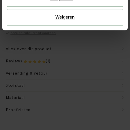
CBW garantie
We maken de bank gebruiksklaar
Weigeren
Verpakkingsmateriaal nemen we mee
Banken retourvoorwaarden
Alles over dit product
Reviews
(1)
Verzending & retour
Stofstaal
Materiaal
Proefzitten