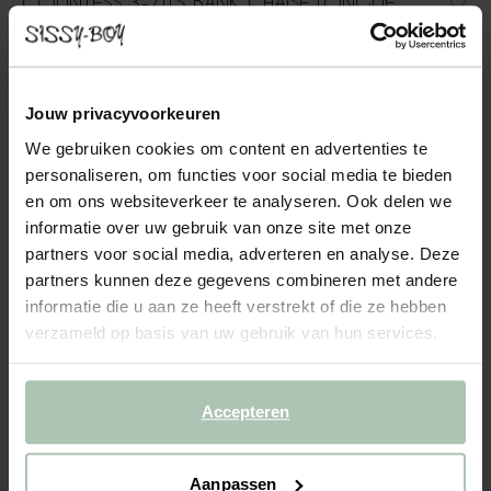
COUNTESS 3-ZITS BANK CHAISE LONGUE
RECHTS ROYAL ARMY
1999.00
Jouw privacyvoorkeuren
3-zits chaise longue rechts uit de Countess serie van Sissy-Boy.
De serie bestaat uit zeven modulaire onderdelen, zodat je de
We gebruiken cookies om content en advertenties te
bank precies kunt samenstellen naar jouw wensen en de ruimte
personaliseren, om functies voor social media te bieden
die je hebt. Door de lage zitting geeft de ...
Lees meer
en om ons websiteverkeer te analyseren. Ook delen we
informatie over uw gebruik van onze site met onze
1
Model
:
3 zits chaise longue... (1x)
+ opties
partners voor social media, adverteren en analyse. Deze
partners kunnen deze gegevens combineren met andere
informatie die u aan ze heeft verstrekt of die ze hebben
2
Stof
: Royal Army
+ kleuropties
verzameld op basis van uw gebruik van hun services.
3
Extra's
+ toevoegen
Accepteren
Levertijd: 12–14 weken
VOEG TOE AAN WINKELMAND
1999.00
€
Aanpassen