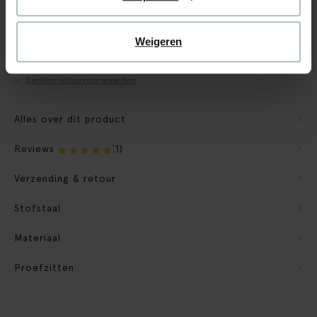
CBW garantie
We maken de bank gebruiksklaar
Weigeren
Verpakkingsmateriaal nemen we mee
Banken retourvoorwaarden
Alles over dit product
Reviews
(1)
Verzending & retour
Stofstaal
Materiaal
Proefzitten