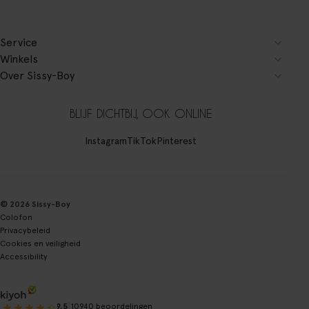
Service
Winkels
Over Sissy-Boy
BLIJF DICHTBIJ, OOK ONLINE
Instagram
TikTok
Pinterest
© 2026 Sissy-Boy
Colofon
Privacybeleid
Cookies en veiligheid
Accessibility
|
9.5
10940 beoordelingen