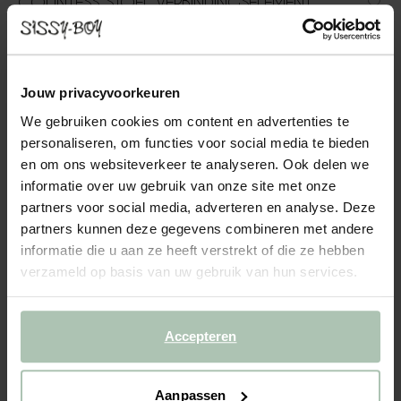
COUNTESS STOEL VERBINDINGSELEMENT
SALVADOR OLIVE GREEN
849.00
Jouw privacyvoorkeuren
Het verbindingselement uit de Countess serie van Sissy-Boy. Dit
zitelement heeft een hoge aansluitende leuning aan de linkerkant
We gebruiken cookies om content en advertenties te
en maakt deel uit van een serie die bestaat uit zeven
personaliseren, om functies voor social media te bieden
verschillende onderdelen, waarmee je de bank ku...
Lees meer
en om ons websiteverkeer te analyseren. Ook delen we
informatie over uw gebruik van onze site met onze
1
Model
:
verbindingselement (1x)
+ opties
partners voor social media, adverteren en analyse. Deze
partners kunnen deze gegevens combineren met andere
informatie die u aan ze heeft verstrekt of die ze hebben
2
Stof
: Salvador Olive green 8
+ kleuropties
verzameld op basis van uw gebruik van hun services.
3
Extra's
+ toevoegen
Accepteren
Levertijd: 8–12 weken
VOEG TOE AAN WINKELMAND
849.00
€
Aanpassen