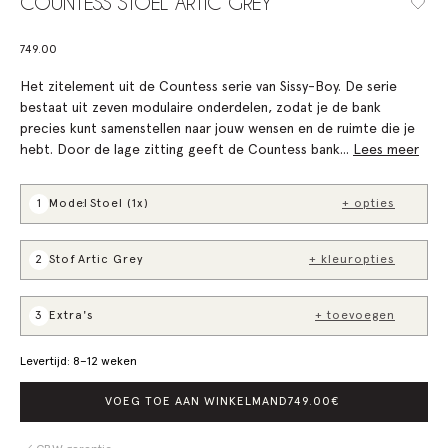
COUNTESS STOEL ARTIC GREY
749.00
Het zitelement uit de Countess serie van Sissy-Boy. De serie
bestaat uit zeven modulaire onderdelen, zodat je de bank
precies kunt samenstellen naar jouw wensen en de ruimte die je
hebt. Door de lage zitting geeft de Countess bank...
Lees meer
1
Model
:
Stoel (1x)
+ opties
2
Stof
: Artic Grey
+ kleuropties
3
Extra's
+ toevoegen
Levertijd: 8–12 weken
VOEG TOE AAN WINKELMAND
749.00
€