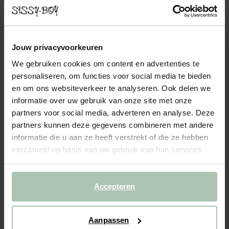
COUNTESS STOEL SALVADOR COPPER
749.00
Het zitelement uit de Countess serie van Sissy-Boy. De serie
Jouw privacyvoorkeuren
bestaat uit zeven modulaire onderdelen, zodat je de bank
We gebruiken cookies om content en advertenties te
precies kunt samenstellen naar jouw wensen en de ruimte die je
personaliseren, om functies voor social media te bieden
hebt. Door de lage zitting geeft de Countess bank...
Lees meer
en om ons websiteverkeer te analyseren. Ook delen we
informatie over uw gebruik van onze site met onze
1
Model
:
Stoel (1x)
+ opties
partners voor social media, adverteren en analyse. Deze
partners kunnen deze gegevens combineren met andere
2
Stof
: Salvador Copper 14
+ kleuropties
informatie die u aan ze heeft verstrekt of die ze hebben
verzameld op basis van uw gebruik van hun services.
3
Extra's
+ toevoegen
Levertijd: 8–12 weken
Accepteren
VOEG TOE AAN WINKELMAND
749.00
€
Aanpassen