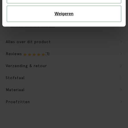
CBW garantie
We maken de bank gebruiksklaar
Weigeren
Verpakkingsmateriaal nemen we mee
Banken retourvoorwaarden
Alles over dit product
Reviews
(1)
Verzending & retour
Stofstaal
Materiaal
Proefzitten