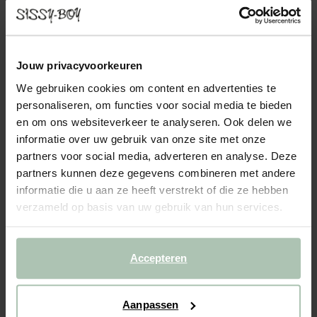
COUNTESS HOCKER ARTIC GREY
449.00
De hocker uit de Countess serie van Sissy-Boy. De serie bestaat
Jouw privacyvoorkeuren
uit zeven modulaire onderdelen, zodat je de bank precies kunt
We gebruiken cookies om content en advertenties te
samenstellen naar jouw wensen en de ruimte die je hebt. Door de
personaliseren, om functies voor social media te bieden
lage zitting geeft de Countess bank je i...
Lees meer
en om ons websiteverkeer te analyseren. Ook delen we
informatie over uw gebruik van onze site met onze
1
Model
partners voor social media, adverteren en analyse. Deze
partners kunnen deze gegevens combineren met andere
2
Stof
: Artic Grey
+ kleuropties
informatie die u aan ze heeft verstrekt of die ze hebben
verzameld op basis van uw gebruik van hun services.
3
Extra's
:
Hocker (1)
+ toevoegen
Levertijd: 8–11 weken
Accepteren
VOEG TOE AAN WINKELMAND
449.00
€
Aanpassen