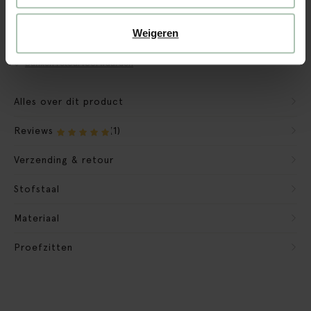
CBW garantie
We maken de bank gebruiksklaar
Weigeren
Verpakkingsmateriaal nemen we mee
Banken retourvoorwaarden
Alles over dit product
Reviews
(1)
Verzending & retour
Stofstaal
Materiaal
Proefzitten