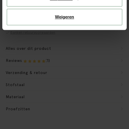
CBW garantie
We maken de bank gebruiksklaar
Weigeren
Verpakkingsmateriaal nemen we mee
Banken retourvoorwaarden
Alles over dit product
Reviews
(1)
Verzending & retour
Stofstaal
Materiaal
Proefzitten