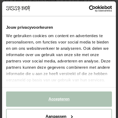
COUNTESS 4-ZITS BANK OTTO LONGUE
LINKS ARTIC SKY
2299.00
Jouw privacyvoorkeuren
4-zits otto longue links uit de Countess serie van Sissy-Boy. De
serie bestaat uit zeven modulaire onderdelen, zodat je de bank
We gebruiken cookies om content en advertenties te
precies kunt samenstellen naar jouw wensen en de ruimte die je
personaliseren, om functies voor social media te bieden
hebt. Door de lage zitting geeft de Cou...
Lees meer
en om ons websiteverkeer te analyseren. Ook delen we
informatie over uw gebruik van onze site met onze
1
Model
:
4 zits otto longue l... (1x)
+ opties
partners voor social media, adverteren en analyse. Deze
partners kunnen deze gegevens combineren met andere
informatie die u aan ze heeft verstrekt of die ze hebben
2
Stof
: Artic Sky
+ kleuropties
verzameld op basis van uw gebruik van hun services.
3
Extra's
+ toevoegen
Accepteren
Levertijd: 8–12 weken
VOEG TOE AAN WINKELMAND
2299.00
€
Aanpassen