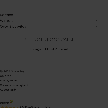
Service
Winkels
Over Sissy-Boy
BLIJF DICHTBIJ, OOK ONLINE
Instagram
TikTok
Pinterest
© 2026 Sissy-Boy
Colofon
Privacybeleid
Cookies en veiligheid
Accessibility
|
9.5
10940 beoordelingen