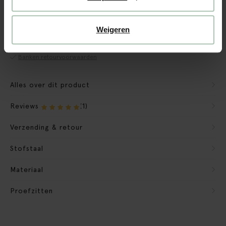
CBW garantie
We maken de bank gebruiksklaar
Weigeren
Verpakkingsmateriaal nemen we mee
Banken retourvoorwaarden
Alles over dit product
Reviews
(1)
Verzending & retour
Stofstaal
Materiaal
Proefzitten