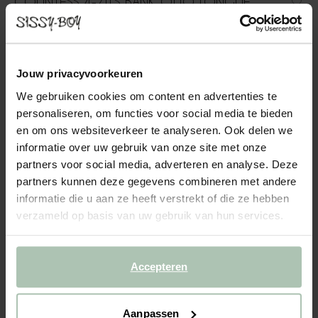
COUNTESS 4-ZITS BANK OTTO LONGUE
LINKS ARTIC LICHEN
2299.00
Jouw privacyvoorkeuren
4-zits otto longue links uit de Countess serie van Sissy-Boy. De
serie bestaat uit zeven modulaire onderdelen, zodat je de bank
We gebruiken cookies om content en advertenties te
precies kunt samenstellen naar jouw wensen en de ruimte die je
personaliseren, om functies voor social media te bieden
hebt. Door de lage zitting geeft de Cou...
Lees meer
en om ons websiteverkeer te analyseren. Ook delen we
informatie over uw gebruik van onze site met onze
1
Model
:
4 zits otto longue l... (1x)
+ opties
partners voor social media, adverteren en analyse. Deze
partners kunnen deze gegevens combineren met andere
informatie die u aan ze heeft verstrekt of die ze hebben
2
Stof
: Artic Lichen
+ kleuropties
verzameld op basis van uw gebruik van hun services.
3
Extra's
+ toevoegen
Accepteren
Levertijd: 8–12 weken
VOEG TOE AAN WINKELMAND
2299.00
€
Aanpassen