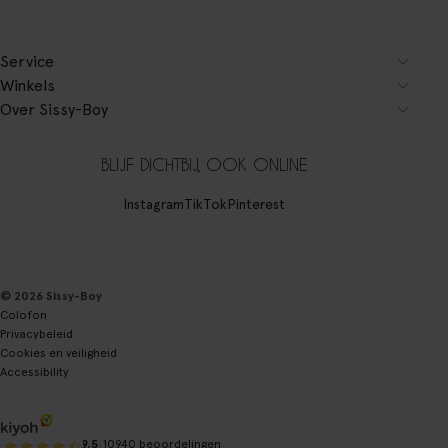
Service
Winkels
Over Sissy-Boy
BLIJF DICHTBIJ, OOK ONLINE
Instagram
TikTok
Pinterest
© 2026 Sissy-Boy
Colofon
Privacybeleid
Cookies en veiligheid
Accessibility
|
9.5
10940 beoordelingen