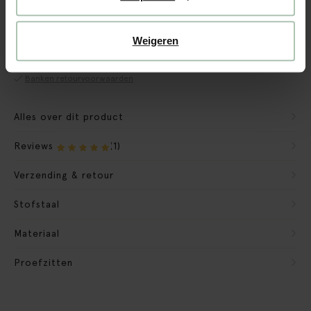
CBW garantie
We maken de bank gebruiksklaar
Weigeren
Verpakkingsmateriaal nemen we mee
Banken retourvoorwaarden
Alles over dit product
Reviews
(1)
Verzending & retour
Stofstaal
Materiaal
Proefzitten