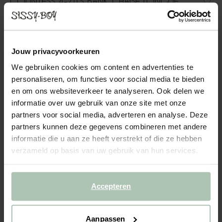
COUNTESS 4-ZITS BANK CHAISE LONGUE
LINKS ARTIC THYME
2499.00
Jouw privacyvoorkeuren
4-zits chaise longue links uit de Countess serie van Sissy-Boy. De
serie bestaat uit zeven modulaire onderdelen, zodat je de bank
We gebruiken cookies om content en advertenties te
precies kunt samenstellen naar jouw wensen en de ruimte die je
personaliseren, om functies voor social media te bieden
hebt. Door de lage zitting geeft de C...
Lees meer
en om ons websiteverkeer te analyseren. Ook delen we
informatie over uw gebruik van onze site met onze
1
Model
:
4 zits chaise longue... (1x)
+ opties
partners voor social media, adverteren en analyse. Deze
partners kunnen deze gegevens combineren met andere
informatie die u aan ze heeft verstrekt of die ze hebben
2
Stof
: Artic Thyme
+ kleuropties
verzameld op basis van uw gebruik van hun services.
3
Extra's
+ toevoegen
Accepteren
Levertijd: 8–12 weken
VOEG TOE AAN WINKELMAND
2499.00
€
Aanpassen