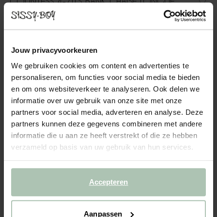
COUNTESS 4-ZITS BANK CHAISE LONGUE
LINKS SALVADOR DARK PINK
2499.00
Jouw privacyvoorkeuren
4-zits chaise longue links uit de Countess serie van Sissy-Boy. De
serie bestaat uit zeven modulaire onderdelen, zodat je de bank
We gebruiken cookies om content en advertenties te
precies kunt samenstellen naar jouw wensen en de ruimte die je
personaliseren, om functies voor social media te bieden
hebt. Door de lage zitting geeft de C...
Lees meer
en om ons websiteverkeer te analyseren. Ook delen we
informatie over uw gebruik van onze site met onze
1
Model
:
4 zits chaise longue... (1x)
+ opties
partners voor social media, adverteren en analyse. Deze
partners kunnen deze gegevens combineren met andere
informatie die u aan ze heeft verstrekt of die ze hebben
2
Stof
: Salvador Dark Pink 12
+ kleuropties
verzameld op basis van uw gebruik van hun services.
3
Extra's
+ toevoegen
Accepteren
Levertijd: 8–12 weken
VOEG TOE AAN WINKELMAND
2499.00
€
Aanpassen