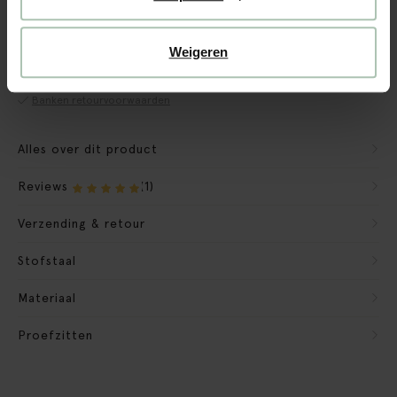
CBW garantie
We maken de bank gebruiksklaar
Weigeren
Verpakkingsmateriaal nemen we mee
Banken retourvoorwaarden
Alles over dit product
Reviews
(1)
Verzending & retour
Stofstaal
Materiaal
Proefzitten