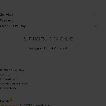
Service
Winkels
Over Sissy-Boy
BLIJF DICHTBIJ, OOK ONLINE
Instagram
TikTok
Pinterest
© 2026 Sissy-Boy
Colofon
Privacybeleid
Cookies en veiligheid
Accessibility
|
9.5
10940 beoordelingen