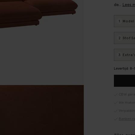
de...
Lees 
1
Model
:
2
Stof
: S
3
Extra'
Levertijd: 8
CBW gara
We maken
Verpakki
Banken r