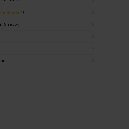
r dit product
(1)
g & retour
en