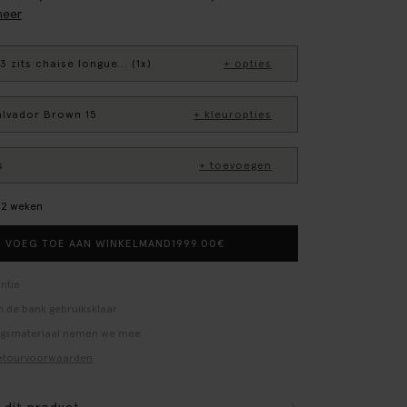
meer
3 zits chaise longue... (1x)
+ opties
alvador Brown 15
+ kleuropties
s
+ toevoegen
–12 weken
1999.00
€
VOEG TOE AAN WINKELMAND
ntie
 de bank gebruiksklaar
ngsmateriaal nemen we mee
etourvoorwaarden