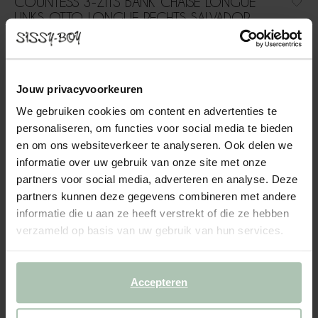
COUNTESS 3-ZITS BANK CHAISE LONGUE
LINKS OTTO LONGUE RECHTS SALVADOR
DARK GREEN
1999.00
Jouw privacyvoorkeuren
3-zits bank chaise longue links otto longue rechts uit de
Countess serie van Sissy-Boy. De serie bestaat uit zeven
We gebruiken cookies om content en advertenties te
modulaire onderdelen, zodat je de bank precies kunt
personaliseren, om functies voor social media te bieden
samenstellen naar jouw wensen en de ruimte die je hebt. Door
en om ons websiteverkeer te analyseren. Ook delen we
de...
Lees meer
informatie over uw gebruik van onze site met onze
partners voor social media, adverteren en analyse. Deze
1
Model
:
3 zits chaise longue... (1x)
+ opties
partners kunnen deze gegevens combineren met andere
informatie die u aan ze heeft verstrekt of die ze hebben
verzameld op basis van uw gebruik van hun services.
2
Stof
: Salvador Dark green 7
+ kleuropties
3
Extra's
+ toevoegen
Accepteren
Levertijd: 8–12 weken