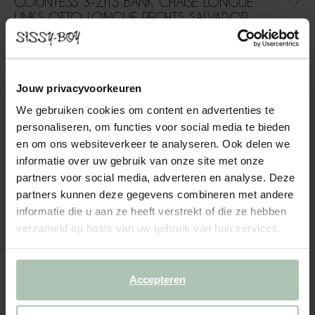
COUNTESS 3-ZITS BANK CHAISE LONGUE
LINKS OTTO LONGUE RECHTS SALVADOR
DARK BLUE
1999.00
Jouw privacyvoorkeuren
3-zits bank chaise longue links otto longue rechts uit de
Countess serie van Sissy-Boy. De serie bestaat uit zeven
We gebruiken cookies om content en advertenties te
modulaire onderdelen, zodat je de bank precies kunt
personaliseren, om functies voor social media te bieden
samenstellen naar jouw wensen en de ruimte die je hebt. Door
en om ons websiteverkeer te analyseren. Ook delen we
de...
Lees meer
informatie over uw gebruik van onze site met onze
partners voor social media, adverteren en analyse. Deze
1
Model
:
3 zits chaise longue... (1x)
+ opties
partners kunnen deze gegevens combineren met andere
informatie die u aan ze heeft verstrekt of die ze hebben
verzameld op basis van uw gebruik van hun services.
2
Stof
: Salvador Dark blue 5
+ kleuropties
3
Extra's
+ toevoegen
Accepteren
Levertijd: 8–12 weken