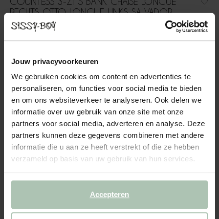
COUNTESS 3-ZITS BANK CHAISE LONGUE
RECHTS OTTO LONGUE LINKS SALVADOR
BROWN
1999.00
Jouw privacyvoorkeuren
3-zits bank chaise longue rechts otto longue links uit de
Countess serie van Sissy-Boy. De serie bestaat uit zeven
We gebruiken cookies om content en advertenties te
modulaire onderdelen, zodat je de bank precies kunt
personaliseren, om functies voor social media te bieden
samenstellen naar jouw wensen en de ruimte die je hebt. Door
en om ons websiteverkeer te analyseren. Ook delen we
de...
Lees meer
informatie over uw gebruik van onze site met onze
partners voor social media, adverteren en analyse. Deze
1
Model
:
3 zits chaise longue... (1x)
+ opties
partners kunnen deze gegevens combineren met andere
informatie die u aan ze heeft verstrekt of die ze hebben
verzameld op basis van uw gebruik van hun services.
2
Stof
: Salvador Brown 15
+ kleuropties
3
Extra's
+ toevoegen
Accepteren
Levertijd: 8–12 weken