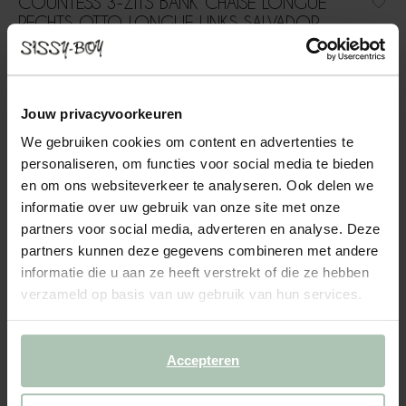
COUNTESS 3-ZITS BANK CHAISE LONGUE
RECHTS OTTO LONGUE LINKS SALVADOR
DARK PINK
1999.00
Jouw privacyvoorkeuren
3-zits bank chaise longue rechts otto longue links uit de
Countess serie van Sissy-Boy. De serie bestaat uit zeven
We gebruiken cookies om content en advertenties te
modulaire onderdelen, zodat je de bank precies kunt
personaliseren, om functies voor social media te bieden
samenstellen naar jouw wensen en de ruimte die je hebt. Door
en om ons websiteverkeer te analyseren. Ook delen we
de...
Lees meer
informatie over uw gebruik van onze site met onze
partners voor social media, adverteren en analyse. Deze
1
Model
:
3 zits chaise longue... (1x)
+ opties
partners kunnen deze gegevens combineren met andere
informatie die u aan ze heeft verstrekt of die ze hebben
verzameld op basis van uw gebruik van hun services.
2
Stof
: Salvador Dark Pink 12
+ kleuropties
3
Extra's
+ toevoegen
Accepteren
Levertijd: 8–12 weken