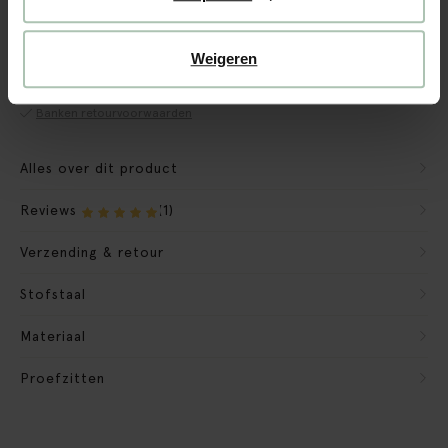
CBW garantie
We maken de bank gebruiksklaar
Weigeren
Verpakkingsmateriaal nemen we mee
Banken retourvoorwaarden
Alles over dit product
Reviews
(1)
Verzending & retour
Stofstaal
Materiaal
Proefzitten