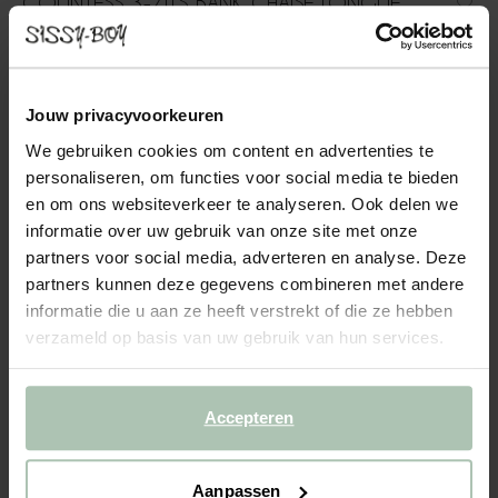
COUNTESS 3-ZITS BANK CHAISE LONGUE
RECHTS ARTIC LICHEN
1999.00
Jouw privacyvoorkeuren
3-zits chaise longue rechts uit de Countess serie van Sissy-Boy.
De serie bestaat uit zeven modulaire onderdelen, zodat je de
We gebruiken cookies om content en advertenties te
bank precies kunt samenstellen naar jouw wensen en de ruimte
personaliseren, om functies voor social media te bieden
die je hebt. Door de lage zitting geeft de ...
Lees meer
en om ons websiteverkeer te analyseren. Ook delen we
informatie over uw gebruik van onze site met onze
1
Model
:
3 zits chaise longue... (1x)
+ opties
partners voor social media, adverteren en analyse. Deze
partners kunnen deze gegevens combineren met andere
informatie die u aan ze heeft verstrekt of die ze hebben
2
Stof
: Artic Lichen
+ kleuropties
verzameld op basis van uw gebruik van hun services.
3
Extra's
+ toevoegen
Accepteren
Levertijd: 8–11 weken
VOEG TOE AAN WINKELMAND
1999.00
€
Aanpassen