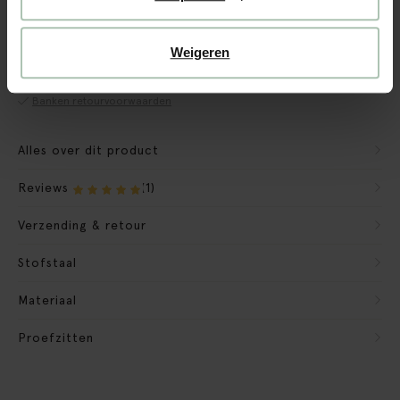
CBW garantie
We maken de bank gebruiksklaar
Weigeren
Verpakkingsmateriaal nemen we mee
Banken retourvoorwaarden
Alles over dit product
Reviews
(1)
Verzending & retour
Stofstaal
Materiaal
Proefzitten