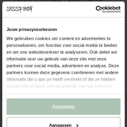
COUNTESS 3-ZITS BANK CHAISE LONGUE
RECHTS SALVADOR COPPER
1999.00
Jouw privacyvoorkeuren
3-zits chaise longue rechts uit de Countess serie van Sissy-Boy.
De serie bestaat uit zeven modulaire onderdelen, zodat je de
We gebruiken cookies om content en advertenties te
bank precies kunt samenstellen naar jouw wensen en de ruimte
personaliseren, om functies voor social media te bieden
die je hebt. Door de lage zitting geeft de ...
Lees meer
en om ons websiteverkeer te analyseren. Ook delen we
informatie over uw gebruik van onze site met onze
1
Model
:
3 zits chaise longue... (1x)
+ opties
partners voor social media, adverteren en analyse. Deze
partners kunnen deze gegevens combineren met andere
informatie die u aan ze heeft verstrekt of die ze hebben
2
Stof
: Salvador Copper 14
+ kleuropties
verzameld op basis van uw gebruik van hun services.
3
Extra's
+ toevoegen
Accepteren
Levertijd: 8–12 weken
VOEG TOE AAN WINKELMAND
1999.00
€
Aanpassen