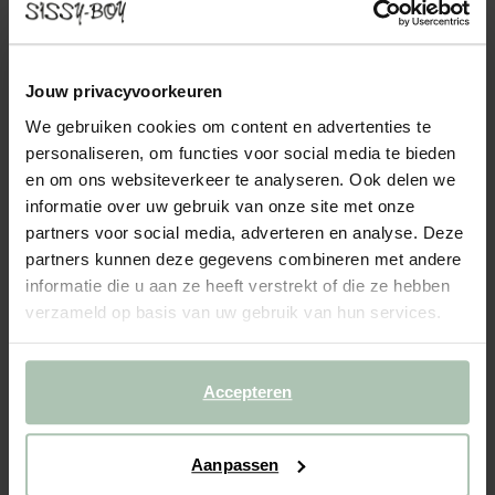
BARON HOCKER BAQUEIRA ROZE KARAMEL
MELEE
499.00
Jouw privacyvoorkeuren
Hocker uit de nieuwe Baron serie. Materiaal: 100% polyester
We gebruiken cookies om content en advertenties te
Kleur: Baqueira 9
personaliseren, om functies voor social media te bieden
en om ons websiteverkeer te analyseren. Ook delen we
1
Model
informatie over uw gebruik van onze site met onze
partners voor social media, adverteren en analyse. Deze
partners kunnen deze gegevens combineren met andere
2
Stof
: Baquiera Roze Karamel Melee 9
+ kleuropties
informatie die u aan ze heeft verstrekt of die ze hebben
verzameld op basis van uw gebruik van hun services.
3
Extra's
:
Hocker (1)
+ toevoegen
Levertijd: 10–13 weken
Accepteren
VOEG TOE AAN WINKELMAND
499.00
€
Aanpassen
CBW garantie