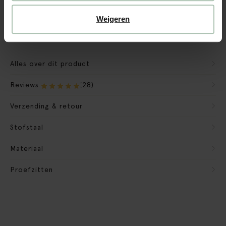
We maken de bank gebruiksklaar
Weigeren
Verpakkingsmateriaal nemen we mee
Banken retourvoorwaarden
Alles over dit product
Reviews
(28)
Verzending & retour
Stofstaal
Materiaal
Proefzitten