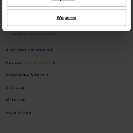
CBW garantie
We maken de bank gebruiksklaar
Weigeren
Verpakkingsmateriaal nemen we mee
Banken retourvoorwaarden
Alles over dit product
Reviews
(43)
Verzending & retour
Stofstaal
Materiaal
Proefzitten