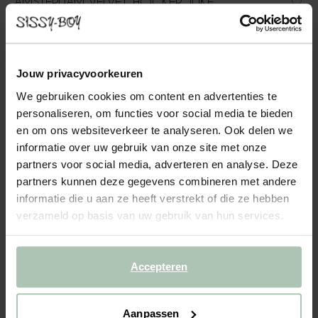
AMSTERDAM VELVET HOCKER JUKE
ANTRACIET
399.00
Jouw privacyvoorkeuren
Velvet hocker uit de Amsterdam serie. De hocker voelt dankzij
het fluwelen materiaal zacht aan en heeft een luxe uitstraling.
We gebruiken cookies om content en advertenties te
Een ideale aanvulling naast je Amsterdam velvet bank of loveseat.
personaliseren, om functies voor social media te bieden
Let op: Bij de levering kan de hocker ...
Lees meer
en om ons websiteverkeer te analyseren. Ook delen we
informatie over uw gebruik van onze site met onze
1
Model
partners voor social media, adverteren en analyse. Deze
partners kunnen deze gegevens combineren met andere
informatie die u aan ze heeft verstrekt of die ze hebben
2
Stof
: Juke Antraciet 79
+ kleuropties
verzameld op basis van uw gebruik van hun services.
3
Extra's
:
Hocker (1)
+ toevoegen
Accepteren
Levertijd: 10–13 weken
VOEG TOE AAN WINKELMAND
399.00
€
Aanpassen