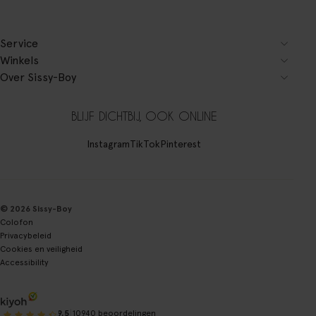
Service
Winkels
Over Sissy-Boy
BLIJF DICHTBIJ, OOK ONLINE
Instagram
TikTok
Pinterest
© 2026 Sissy-Boy
Colofon
Privacybeleid
Cookies en veiligheid
Accessibility
|
9.5
10940 beoordelingen