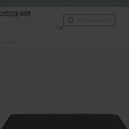
Doorgaan naar artikel
Zoeken
SALE TOT 50% + EXTRA 15% KASSAKORTING VANAF 2 FASHION SALE ITEMS*
Submit search
Zoeken
Hockers