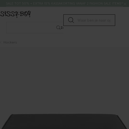
Doorgaan naar artikel
Zoeken
SALE TOT 50% + EXTRA 15% KASSAKORTING VANAF 2 FASHION SALE ITEMS*
Submit search
Zoeken
Hockers