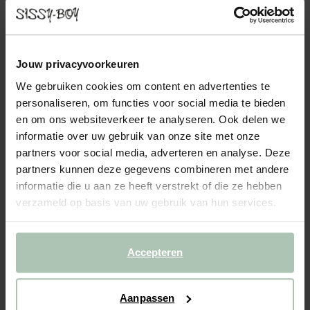
AMSTERDAM VELVET HOCKER JUKE GRIJS
399.00
Velvet hocker uit de Amsterdam serie. De hocker voelt dankzij
Jouw privacyvoorkeuren
het fluwelen materiaal zacht aan en heeft een luxe uitstraling.
We gebruiken cookies om content en advertenties te
Een ideale aanvulling naast je Amsterdam velvet bank of loveseat.
personaliseren, om functies voor social media te bieden
Let op: Bij de levering kan de hocker ...
Lees meer
en om ons websiteverkeer te analyseren. Ook delen we
informatie over uw gebruik van onze site met onze
1
Model
partners voor social media, adverteren en analyse. Deze
partners kunnen deze gegevens combineren met andere
2
Stof
: Juke Mid grey 65
+ kleuropties
informatie die u aan ze heeft verstrekt of die ze hebben
verzameld op basis van uw gebruik van hun services.
3
Extra's
:
Hocker (1)
+ toevoegen
Levertijd: 10–14 weken
Accepteren
VOEG TOE AAN WINKELMAND
399.00
€
Aanpassen