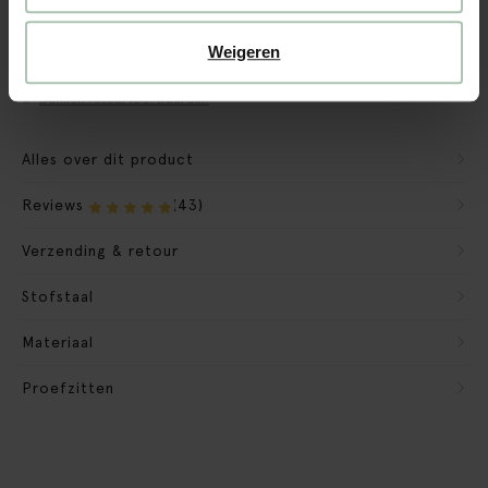
CBW garantie
We maken de bank gebruiksklaar
Weigeren
Verpakkingsmateriaal nemen we mee
Banken retourvoorwaarden
Alles over dit product
Reviews
(43)
Verzending & retour
Stofstaal
Materiaal
Proefzitten