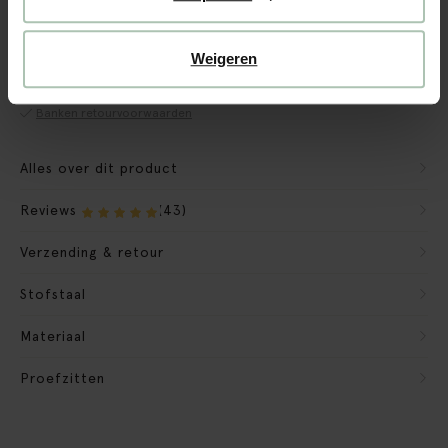
CBW garantie
We maken de bank gebruiksklaar
Weigeren
Verpakkingsmateriaal nemen we mee
Banken retourvoorwaarden
Alles over dit product
Reviews
(43)
Verzending & retour
Stofstaal
Materiaal
Proefzitten