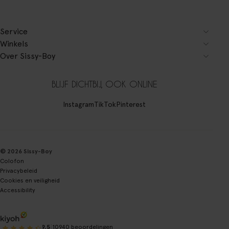
Service
Winkels
Over Sissy-Boy
BLIJF DICHTBIJ, OOK ONLINE
Instagram
TikTok
Pinterest
© 2026 Sissy-Boy
Colofon
Privacybeleid
Cookies en veiligheid
Accessibility
|
9.5
10940 beoordelingen