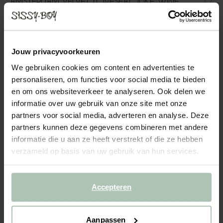
AMSTERDAM VELVET LOVESEAT JUKE WINE
RED
649.00
Jouw privacyvoorkeuren
Comfortabele velvet loveseat uit de Amsterdam serie. De
fauteuil heeft dankzij het zachte, velvet materiaal een luxe
We gebruiken cookies om content en advertenties te
uitstraling en een comfortabele zitervaring. Let op: Bij de
personaliseren, om functies voor social media te bieden
levering kan de stoel in kleur afwijken van de stofst...
Lees meer
en om ons websiteverkeer te analyseren. Ook delen we
informatie over uw gebruik van onze site met onze
1
Model
:
Loveseat (1x)
+ opties
partners voor social media, adverteren en analyse. Deze
partners kunnen deze gegevens combineren met andere
informatie die u aan ze heeft verstrekt of die ze hebben
2
Stof
: Juke Wine red 39
+ kleuropties
verzameld op basis van uw gebruik van hun services.
3
Extra's
+ toevoegen
Accepteren
Levertijd: 10–13 weken
VOEG TOE AAN WINKELMAND
649.00
€
Aanpassen