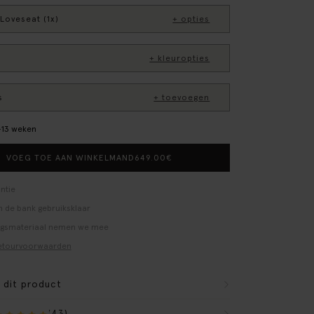
Loveseat (1x)
+ opties
+ kleuropties
s
+ toevoegen
0–13 weken
649.00
€
VOEG TOE AAN WINKELMAND
ntie
 de bank gebruiksklaar
ngsmateriaal nemen we mee
etourvoorwaarden
r dit product
(43)