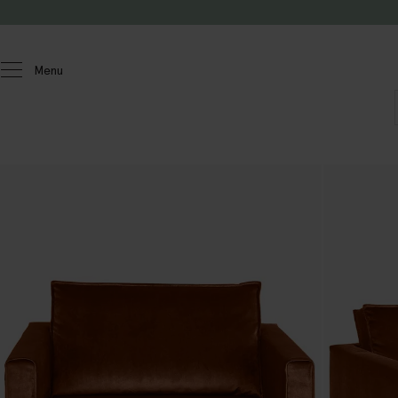
Doorgaan naar artikel
Menu
Homeland
Meubels
Banken
Amsterdam
Loveseats