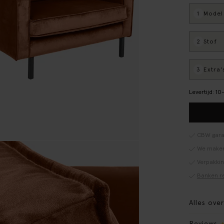
1
Model
:
2
Stof
:
3
Extra'
Levertijd: 1
CBW gara
We maken
Verpakki
Banken r
Alles ove
Reviews