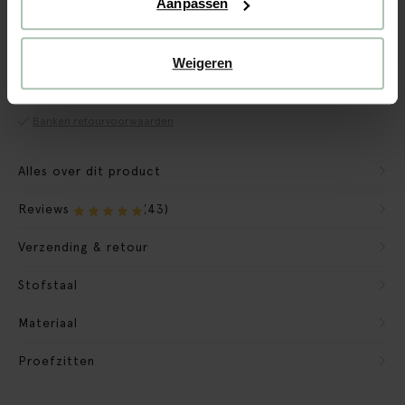
Aanpassen
CBW garantie
Weigeren
We maken de bank gebruiksklaar
Verpakkingsmateriaal nemen we mee
Banken retourvoorwaarden
Alles over dit product
Reviews
(43)
Verzending & retour
Stofstaal
Materiaal
Proefzitten