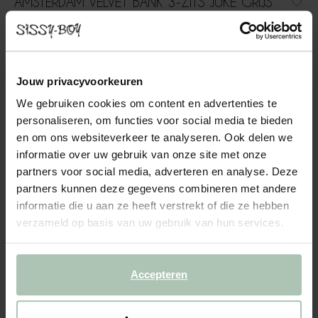
AMSTERDAM VELVET BANK 3-ZITS JUKE GRIJS
BLAUW
1049.00
Comfortabele 3-zits velvet bank uit de Amsterdam serie. De
Jouw privacyvoorkeuren
bank heeft dankzij het zachte, velvet materiaal een luxe
We gebruiken cookies om content en advertenties te
uitstraling en een comfortabele zitervaring. Let op: Bij de
personaliseren, om functies voor social media te bieden
levering kan de bank in kleur afwijken van de stofstaa...
Lees meer
en om ons websiteverkeer te analyseren. Ook delen we
informatie over uw gebruik van onze site met onze
partners voor social media, adverteren en analyse. Deze
1
Model
:
3-zits (1x)
+ opties
partners kunnen deze gegevens combineren met andere
informatie die u aan ze heeft verstrekt of die ze hebben
2
Stof
: Juke Grijsblauw 158
+ kleuropties
verzameld op basis van uw gebruik van hun services.
3
Extra's
+ toevoegen
Accepteren
Levertijd: 10–14 weken
VOEG TOE AAN WINKELMAND
1049.00
€