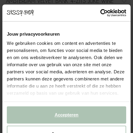
AMSTERDAM VELVET BANK 4-ZITS JUKE WINE
RED
1199.00
Comfortabele 4-zits velvet bank uit de Amsterdam serie. De
Jouw privacyvoorkeuren
bank heeft dankzij het zachte, velvet materiaal een luxe
We gebruiken cookies om content en advertenties te
uitstraling en een comfortabele zitervaring. Let op: Bij de
personaliseren, om functies voor social media te bieden
levering kan de bank in kleur afwijken van de stofstaa...
Lees meer
en om ons websiteverkeer te analyseren. Ook delen we
informatie over uw gebruik van onze site met onze
partners voor social media, adverteren en analyse. Deze
1
Model
:
4-zits (1x)
+ opties
partners kunnen deze gegevens combineren met andere
informatie die u aan ze heeft verstrekt of die ze hebben
2
Stof
: Juke Wine red 39
+ kleuropties
verzameld op basis van uw gebruik van hun services.
3
Extra's
+ toevoegen
Accepteren
Levertijd: 10–13 weken
VOEG TOE AAN WINKELMAND
1199.00
€