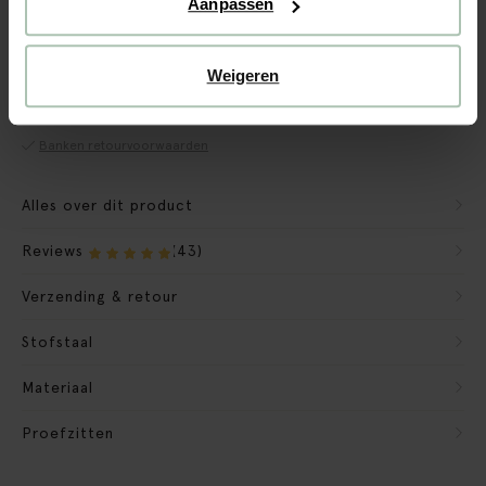
Aanpassen
CBW garantie
Weigeren
We maken de bank gebruiksklaar
Verpakkingsmateriaal nemen we mee
Banken retourvoorwaarden
Alles over dit product
Reviews
(43)
Verzending & retour
Stofstaal
Materiaal
Proefzitten